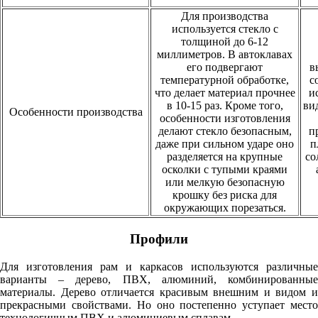
Для производства
используется стекло с
толщиной до 6-12
миллиметров. В автоклавах
его подвергают
в
температурной обработке,
с
что делает материал прочнее
и
в 10-15 раз. Кроме того,
ви
Особенности производства
особенности изготовления
делают стекло безопасным,
п
даже при сильном ударе оно
п
разделяется на крупные
со
осколки с тупыми краями
или мелкую безопасную
крошку без риска для
окружающих порезаться.
Профили
Для изготовления рам и каркасов используются различные
варианты – дерево, ПВХ, алюминий, комбинированные
материалы. Дерево отличается красивым внешним и видом и
прекрасными свойствами. Но оно постепенно уступает место
технологичным ПВХ и алюминиевым сплавам.