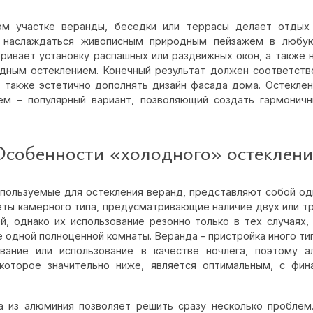
ом участке веранды, беседки или террасы делает отдых
м наслаждаться живописным природным пейзажем в любую
ривает установку распашных или раздвижных окон, а также
дным остеклением. Конечный результат должен соответств
 также эстетично дополнять дизайн фасада дома.
Остеклен
ем
– популярный вариант, позволяющий создать гармоничн
собенности «холодного» остеклен
спользуемые для остекления веранд, представляют собой од
еты камерного типа, предусматривающие наличие двух или т
й, однако их использование резонно только в тех случаях,
 одной полноценной комнаты. Веранда – пристройка иного ти
вание или использование в качестве ночлега, поэтому 
которое значительно ниже, является оптимальным, с фин
а из алюминия позволяет решить сразу несколько проблем