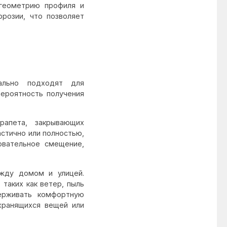
 геометрию профиля и
ррозии, что позволяет
мально подходят для
вероятность получения
рапета, закрывающих
астично или полностью,
овательное смещение,
ежду домом и улицей.
таких как ветер, пыль
ерживать комфортную
хранящихся вещей или