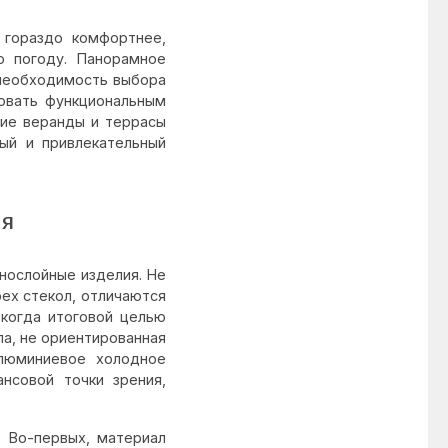
 гораздо комфортнее,
 погоду. Панорамное
 необходимость выбора
овать функциональным
ие веранды и террасы
ый и привлекательный
ия
нослойные изделия. Не
рех стекол, отличаются
 когда итоговой целью
па, не ориентированная
алюминиевое холодное
ансовой точки зрения,
. Во-первых, материал