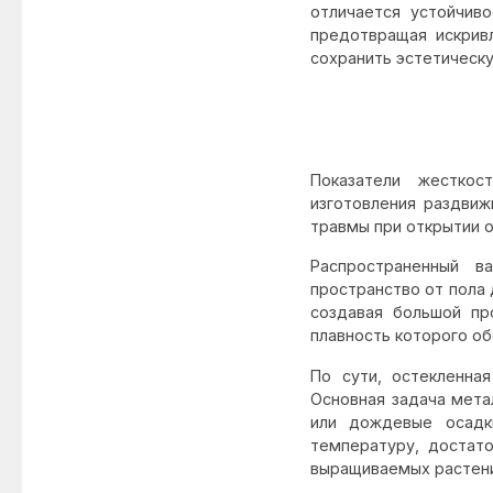
отличается устойчив
предотвращая искривл
сохранить эстетическ
Показатели жесткос
изготовления раздвиж
травмы при открытии о
Распространенный в
пространство от пола 
создавая большой пр
плавность которого о
По сути, остекленна
Основная задача мета
или дождевые осадк
температуру, достат
выращиваемых растени