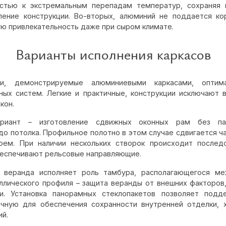
остью к экстремальным перепадам температур, сохраняя
ение конструкции. Во-вторых, алюминий не поддается ко
ую привлекательность даже при сыром климате.
Варианты исполнения каркасов
ти, демонстрируемые алюминиевыми каркасами, опти
ных систем. Легкие и практичные, конструкции исключают 
кон.
ариант – изготовление сдвижных оконных рам без па
до потолка. Профильное полотно в этом случае сдвигается ч
оем. При наличии нескольких створок происходит послед
беспечивают рельсовые направляющие.
я веранда исполняет роль тамбура, располагающегося м
ллического профиля – защита веранды от внешних факторов, 
и. Установка панорамных стеклопакетов позволяет подд
очную для обеспечения сохранности внутренней отделки, 
й.