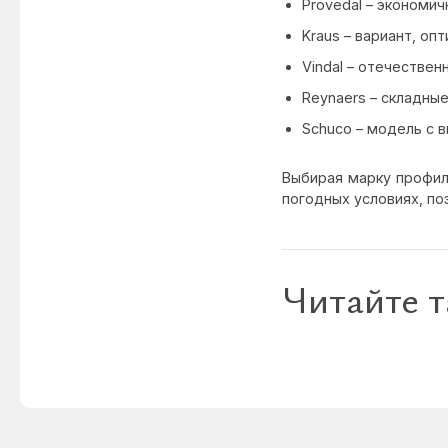
Provedal – экономи
Kraus – вариант, о
Vindal – отечестве
Reynaers – складны
Schuco – модель с 
Выбирая марку профиля
погодных условиях, по
Читайте т