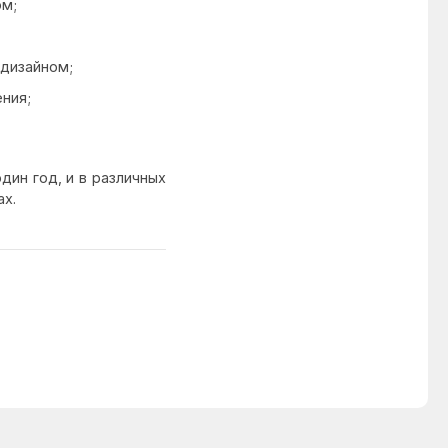
ом;
 дизайном;
ния;
дин год, и в различных
ах.